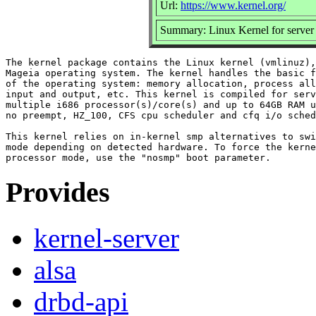
Url:
https://www.kernel.org/
Summary: Linux Kernel for serv
The kernel package contains the Linux kernel (vmlinuz),
Mageia operating system. The kernel handles the basic f
of the operating system: memory allocation, process all
input and output, etc. This kernel is compiled for serv
multiple i686 processor(s)/core(s) and up to 64GB RAM u
no preempt, HZ_100, CFS cpu scheduler and cfq i/o sched
This kernel relies on in-kernel smp alternatives to swi
mode depending on detected hardware. To force the kerne
Provides
kernel-server
alsa
drbd-api