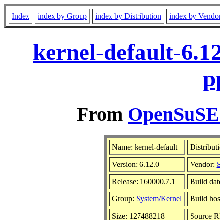
Index
index by Group
index by Distribution
index by Vendo
kernel-default-6.1
p
From
OpenSuSE L
Name: kernel-default
Distribut
Version: 6.12.0
Vendor:
S
Release: 160000.7.1
Build dat
Group:
System/Kernel
Build hos
Size: 127488218
Source 