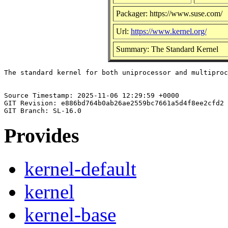
Packager: https://www.suse.com/
Url:
https://www.kernel.org/
Summary: The Standard Kernel
The standard kernel for both uniprocessor and multiproc
Source Timestamp: 2025-11-06 12:29:59 +0000

GIT Revision: e886bd764b0ab26ae2559bc7661a5d4f8ee2cfd2

Provides
kernel-default
kernel
kernel-base