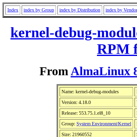
Index
index by Group
index by Distribution
index by Vendo
kernel-debug-module
RPM f
From
AlmaLinux 8
Name: kernel-debug-modules
Version: 4.18.0
Release: 553.75.1.el8_10
Group:
System Environment/Kernel
Size: 21960552