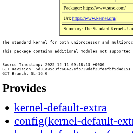
Packager: https://www.suse.com/
Url:
https://www.kernel.org/
Summary: The Standard Kernel - Un
The standard kernel for both uniprocessor and multiproc
This package contains additional modules not supported 
Source Timestamp: 2025-12-11 09:18:13 +0000

GIT Revision: 5d31a95c3fc60422efb739def20feefbf5d4d151

Provides
kernel-default-extra
config(kernel-default-ext