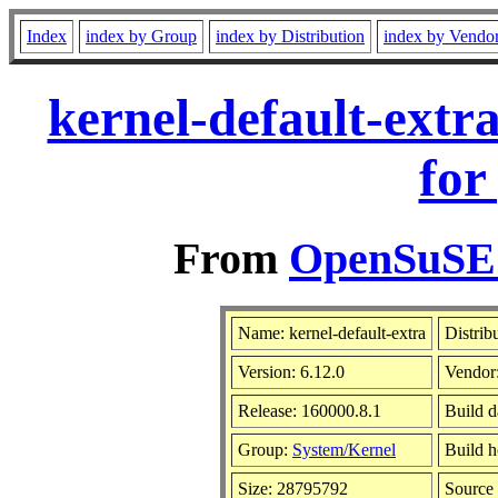
Index
index by Group
index by Distribution
index by Vendo
kernel-default-extr
for
From
OpenSuSE L
Name: kernel-default-extra
Distrib
Version: 6.12.0
Vendor
Release: 160000.8.1
Build 
Group:
System/Kernel
Build h
Size: 28795792
Sourc