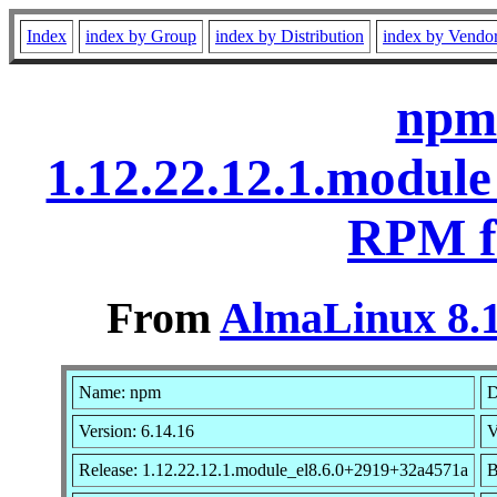
Index
index by Group
index by Distribution
index by Vendo
npm-
1.12.22.12.1.modul
RPM f
From
AlmaLinux 8.1
Name: npm
D
Version: 6.14.16
V
Release: 1.12.22.12.1.module_el8.6.0+2919+32a4571a
B