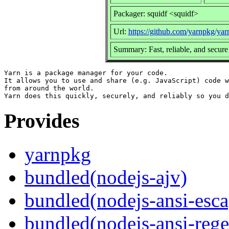
Packager: squidf <squidf>
Url:
https://github.com/yarnpkg/yar
Summary: Fast, reliable, and secu
Yarn is a package manager for your code.

It allows you to use and share (e.g. JavaScript) code w
from around the world.

Provides
yarnpkg
bundled(nodejs-ajv)
bundled(nodejs-ansi-esca
bundled(nodejs-ansi-rege