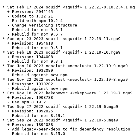
* Sat Feb 17 2024 squidf <squidf> 1.22.21-0.10.2.4.1.mg
  + Revision: 2042145

  - Update to 1.22.21

  - Build with npm 10.2.4

  - Change versioning structure

  - Rebuild for npm 9.8.1

  - Rebuild for npm 9.6.7

* Sun Apr 23 2023 squidf <squidf> 1.22.19-11.mga9

  + Revision: 1954618

  - Rebuild for npm 9.5.1

* Sat Feb 18 2023 squidf <squidf> 1.22.19-10.mga9

  + Revision: 1944008

  - Rebuild for npm 9.3.1

* Tue Jan 10 2023 neoclust <neoclust> 1.22.19-9.mga9

  + Revision: 1932089

  - Rebuild against new npm

* Tue Nov 22 2022 neoclust <neoclust> 1.22.19-8.mga9

  + Revision: 1910202

  - Rebuild against new npm

* Fri Nov 18 2022 kekepower <kekepower> 1.22.19-7.mga9

  + Revision: 1908738

  - Use npm 8.19.2

* Tue Sep 27 2022 squidf <squidf> 1.22.19-6.mga9

  + Revision: 1892825

  - Rebuild for npm 8.19.1

* Sat Sep 24 2022 squidf <squidf> 1.22.19-5.mga9

  + Revision: 1892038

  - Add legacy-peer-deps to fix dependency resolution

  - Rebuild for npm 8.15.0
