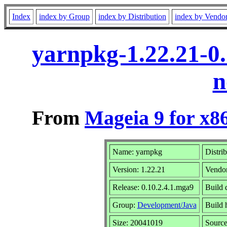
Index
index by Group
index by Distribution
index by Vendo
yarnpkg-1.22.21-0
n
From
Mageia 9 for x8
Name: yarnpkg
Distri
Version: 1.22.21
Vendo
Release: 0.10.2.4.1.mga9
Build 
Group:
Development/Java
Build h
Size: 20041019
Source