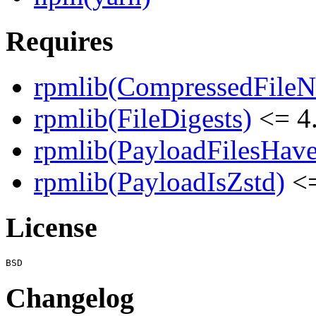
Requires
rpmlib(CompressedFile
rpmlib(FileDigests)
<= 4.
rpmlib(PayloadFilesHave
rpmlib(PayloadIsZstd)
<=
License
Changelog