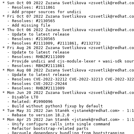
* Sun Oct 09 2022 Zuzana Svetlikova <zsvetlik@redhat.co
  - Resolves: #2111861

  - Add proper sources for undici

* Fri Oct 07 2022 Zuzana Svetlikova <zsvetlik@redhat.co
  - Resolves: #2130565

  - Add missing file

* Thu Oct 06 2022 Zuzana Svetlikova <zsvetlik@redhat.co
  - Update to latest release

  - Resolves: #2130565

  - Resolves #2111009, #2111861, #2132732

* Fri Aug 26 2022 Zuzana Svetlikova <zsvetlik@redhat.co
  - Update to latest release

  - Resolves: RHBZ#2111009

  - Provide undici and cjs-module-lexer + wasi-sdk sour
  - Resolves: RBHZ#2111861

* Mon Aug 08 2022 Zuzana Svetlikova <zsvetlik@redhat.co
  - Update to latest release

  - Resolves CVE-2022-32212 CVE-2022-32213 CVE-2022-322
  - Resolves CVE-2022-29244

  - Resolves: RHBZ#2111009

* Mon Jun 20 2022 Zuzana Svetlikova <zsvetlik@redhat.co
  - Disable LTO

  - Related: #1990096

  - Build without python3 fixup by default

* Tue May 31 2022 Jan Staněk <jstanek@redhat.com> - 1:1
  - Rebase to version 18.2.0

* Mon Apr 25 2022 Jan Staněk <jstanek@redhat.com> - 1:1
  - Unify configure calls into single command

  - Refactor bootstrap-related parts

  - Decouple dependency bundling from bootstrapping
