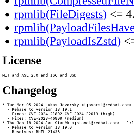
rpmlib(CompressedFile
rpmlib(FileDigests)
<= 4.
rpmlib(PayloadFilesHave
rpmlib(PayloadIsZstd)
<=
License
Changelog
* Tue Mar 05 2024 Lukas Javorsky <ljavorsk@redhat.com> 
  - Rebase to version 18.19.1

  - Fixes: CVE-2024-21892 CVE-2024-22019 (high)

  - Fixes: CVE-2023-46809 (medium)

* Thu Jan 18 2024 Jan Staněk <jstanek@redhat.com> - 1:1
  - Rebase to version 18.19.0

    Resolves: RHEL-21436
