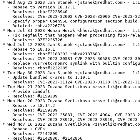
* Wed Aug 23 2023 Jan Staněk <jstanek@redhat.com> - 1:1
  - Rebase to version 18.17.1

    Resolves: rhbz#2228940

    Resolves: CVE-2023-32002 CVE-2023-32006 CVE-2023-32
  - Specify proper OpenSSL configuration section build

    Related: rhbz#2226726

* Mon Jul 31 2023 Honza Horak <hhorak@redhat.com> - 1:1
  - Fix segfault that happens when processing fips-rela
    Resolves: BZ#2226726

* Wed Jul 12 2023 Jan Staněk <jstanek@redhat.com> - 1:1
  - Rebase to 18.16.1

    Resolves: rhbz#2188292 rhbz#2187683

    Resolves: CVE-2023-30581 CVE-2023-30588 CVE-2023-30
  - Replace /usr/etc/npmrc symlink with builtin configu
    Resolves: rhbz#2222285

* Tue May 30 2023 Jan Staněk <jstanek@redhat.com> - 1:1
  - Update bundled c-ares to 1.19.1

    Resolves: CVE-2023-31124 CVE-2023-31130 CVE-2023-31
* Tue Mar 21 2023 Zuzana Svetlikova <zsvetlik@redhat.co
  - Provide simduft

  - Resolves: #2159389

* Mon Mar 20 2023 Zuzana Svetlikova <zsvetlik@redhat.co
  - Rebase to 18.14.2

  - Resolves: #2159389

  - Resolves: CVE-2022-25881, CVE-2022-4904, CVE-2023-2
  - Resolves: CVE-2023-23918, CVE-2023-23919, CVE-2023-
* Wed Nov 16 2022 Zuzana Svetlikova <zsvetlik@redhat.co
  - Rebase + CVEs

  - Resolves: #2142809

  - Resolves: #2142830, #2142856
