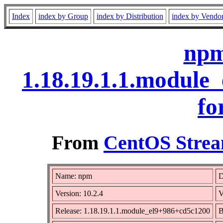
Index
index by Group
index by Distribution
index by Vendo
npm
1.18.19.1.1.modul
fo
From
CentOS Strea
Name: npm
D
Version: 10.2.4
V
Release: 1.18.19.1.1.module_el9+986+cd5c1200
B