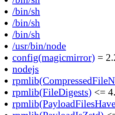
/bin/sh
/bin/sh
/bin/sh
/usr/bin/node
config(magicmirror)
= 2.
nodejs
rpmlib(CompressedFile
rpmlib(FileDigests)
<= 4.
rpmlib(PayloadFilesHave