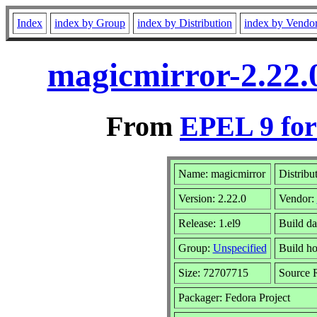
Index
index by Group
index by Distribution
index by Vendo
magicmirror-2.22.
From
EPEL 9 for
Name: magicmirror
Distribu
Version: 2.22.0
Vendor:
Release: 1.el9
Build d
Group:
Unspecified
Build ho
Size: 72707715
Source
Packager: Fedora Project