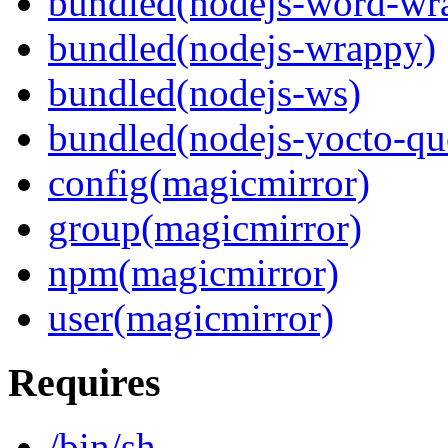
bundled(nodejs-word-wr
bundled(nodejs-wrappy)
bundled(nodejs-ws)
bundled(nodejs-yocto-qu
config(magicmirror)
group(magicmirror)
npm(magicmirror)
user(magicmirror)
Requires
/bin/sh