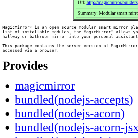
Url:
http://magicmirror.builders
Summary: Modular smart mirro
MagicMirror² is an open source modular smart mirror pla
list of installable modules, the MagicMirror² allows yo
hallway or bathroom mirror into your personal assistant
This package contains the server version of MagicMirror
Provides
magicmirror
bundled(nodejs-accepts)
bundled(nodejs-acorn)
bundled(nodejs-acorn-jsx