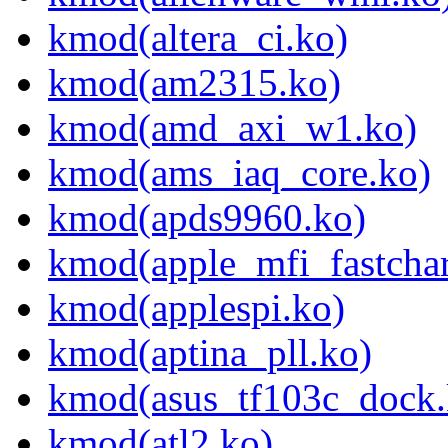
kmod(altera_ci.ko)
kmod(am2315.ko)
kmod(amd_axi_w1.ko)
kmod(ams_iaq_core.ko)
kmod(apds9960.ko)
kmod(apple_mfi_fastchar
kmod(applespi.ko)
kmod(aptina_pll.ko)
kmod(asus_tf103c_dock.
kmod(atl2.ko)