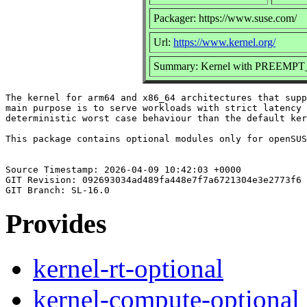
Packager: https://www.suse.com/
Url:
https://www.kernel.org/
Summary: Kernel with PREEMPT_RT 
The kernel for arm64 and x86_64 architectures that supp
main purpose is to serve workloads with strict latency 
deterministic worst case behaviour than the default ker
This package contains optional modules only for openSUS
Source Timestamp: 2026-04-09 10:42:03 +0000

GIT Revision: 092693034ad489fa448e7f7a6721304e3e2773f6

Provides
kernel-rt-optional
kernel-compute-optional