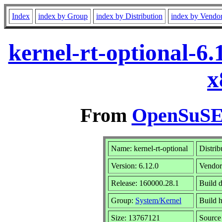
Index
index by Group
index by Distribution
index by Vendo
kernel-rt-optional-6
x
From
OpenSuSE 
Name: kernel-rt-optional
Distrib
Version: 6.12.0
Vendo
Release: 160000.28.1
Build 
Group:
System/Kernel
Build h
Size: 13767121
Sourc