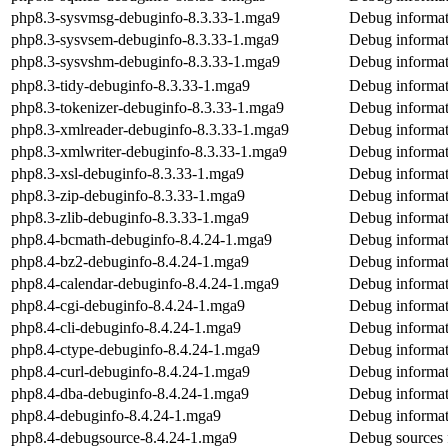
php8.3-sysvmsg-debuginfo-8.3.33-1.mga9
Debug informat
php8.3-sysvsem-debuginfo-8.3.33-1.mga9
Debug informat
php8.3-sysvshm-debuginfo-8.3.33-1.mga9
Debug informat
php8.3-tidy-debuginfo-8.3.33-1.mga9
Debug informat
php8.3-tokenizer-debuginfo-8.3.33-1.mga9
Debug informat
php8.3-xmlreader-debuginfo-8.3.33-1.mga9
Debug informat
php8.3-xmlwriter-debuginfo-8.3.33-1.mga9
Debug informat
php8.3-xsl-debuginfo-8.3.33-1.mga9
Debug informat
php8.3-zip-debuginfo-8.3.33-1.mga9
Debug informat
php8.3-zlib-debuginfo-8.3.33-1.mga9
Debug informat
php8.4-bcmath-debuginfo-8.4.24-1.mga9
Debug informat
php8.4-bz2-debuginfo-8.4.24-1.mga9
Debug informat
php8.4-calendar-debuginfo-8.4.24-1.mga9
Debug informat
php8.4-cgi-debuginfo-8.4.24-1.mga9
Debug informat
php8.4-cli-debuginfo-8.4.24-1.mga9
Debug informat
php8.4-ctype-debuginfo-8.4.24-1.mga9
Debug informat
php8.4-curl-debuginfo-8.4.24-1.mga9
Debug informat
php8.4-dba-debuginfo-8.4.24-1.mga9
Debug informat
php8.4-debuginfo-8.4.24-1.mga9
Debug informat
php8.4-debugsource-8.4.24-1.mga9
Debug sources 