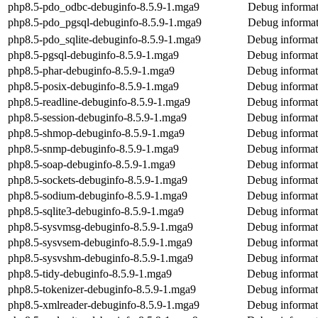
php8.5-pdo_odbc-debuginfo-8.5.9-1.mga9
Debug informat
php8.5-pdo_pgsql-debuginfo-8.5.9-1.mga9
Debug informat
php8.5-pdo_sqlite-debuginfo-8.5.9-1.mga9
Debug informat
php8.5-pgsql-debuginfo-8.5.9-1.mga9
Debug informat
php8.5-phar-debuginfo-8.5.9-1.mga9
Debug informat
php8.5-posix-debuginfo-8.5.9-1.mga9
Debug informat
php8.5-readline-debuginfo-8.5.9-1.mga9
Debug informat
php8.5-session-debuginfo-8.5.9-1.mga9
Debug informat
php8.5-shmop-debuginfo-8.5.9-1.mga9
Debug informat
php8.5-snmp-debuginfo-8.5.9-1.mga9
Debug informat
php8.5-soap-debuginfo-8.5.9-1.mga9
Debug informat
php8.5-sockets-debuginfo-8.5.9-1.mga9
Debug informat
php8.5-sodium-debuginfo-8.5.9-1.mga9
Debug informat
php8.5-sqlite3-debuginfo-8.5.9-1.mga9
Debug informati
php8.5-sysvmsg-debuginfo-8.5.9-1.mga9
Debug informat
php8.5-sysvsem-debuginfo-8.5.9-1.mga9
Debug informat
php8.5-sysvshm-debuginfo-8.5.9-1.mga9
Debug informat
php8.5-tidy-debuginfo-8.5.9-1.mga9
Debug informat
php8.5-tokenizer-debuginfo-8.5.9-1.mga9
Debug informat
php8.5-xmlreader-debuginfo-8.5.9-1.mga9
Debug informat