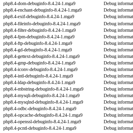
php8.4-dom-debuginfo-8.4.24-1.mga9
Debug informat
php8.4-enchant-debuginfo-8.4.24-1.mga9
Debug informat
php8.4-exif-debuginfo-8.4.24-1.mga9
Debug informat
php8.4-fileinfo-debuginfo-8.4.24-1.mga9
Debug informati
php8.4-filter-debuginfo-8.4.24-1.mga9
Debug informati
php8.4-fpm-debuginfo-8.4.24-1.mga9
Debug informat
php8.4-ftp-debuginfo-8.4.24-1.mga9
Debug informat
php8.4-gd-debuginfo-8.4.24-1.mga9
Debug informat
php8.4-gettext-debuginfo-8.4.24-1.mga9
Debug informat
php8.4-gmp-debuginfo-8.4.24-1.mga9
Debug informat
php8.4-iconv-debuginfo-8.4.24-1.mga9
Debug informat
php8.4-intl-debuginfo-8.4.24-1.mga9
Debug informat
php8.4-ldap-debuginfo-8.4.24-1.mga9
Debug informat
php8.4-mbstring-debuginfo-8.4.24-1.mga9
Debug informat
php8.4-mysqli-debuginfo-8.4.24-1.mga9
Debug informat
php8.4-mysqlnd-debuginfo-8.4.24-1.mga9
Debug informat
php8.4-odbc-debuginfo-8.4.24-1.mga9
Debug informat
php8.4-opcache-debuginfo-8.4.24-1.mga9
Debug informat
php8.4-openssl-debuginfo-8.4.24-1.mga9
Debug informat
php8.4-pcntl-debuginfo-8.4.24-1.mga9
Debug informat