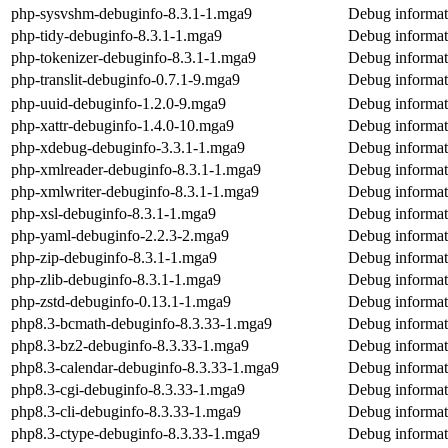
php-sysvshm-debuginfo-8.3.1-1.mga9
Debug informat
php-tidy-debuginfo-8.3.1-1.mga9
Debug informat
php-tokenizer-debuginfo-8.3.1-1.mga9
Debug informat
php-translit-debuginfo-0.7.1-9.mga9
Debug informati
php-uuid-debuginfo-1.2.0-9.mga9
Debug informat
php-xattr-debuginfo-1.4.0-10.mga9
Debug informati
php-xdebug-debuginfo-3.3.1-1.mga9
Debug informat
php-xmlreader-debuginfo-8.3.1-1.mga9
Debug informat
php-xmlwriter-debuginfo-8.3.1-1.mga9
Debug informat
php-xsl-debuginfo-8.3.1-1.mga9
Debug informat
php-yaml-debuginfo-2.2.3-2.mga9
Debug informat
php-zip-debuginfo-8.3.1-1.mga9
Debug informat
php-zlib-debuginfo-8.3.1-1.mga9
Debug informat
php-zstd-debuginfo-0.13.1-1.mga9
Debug informat
php8.3-bcmath-debuginfo-8.3.33-1.mga9
Debug informat
php8.3-bz2-debuginfo-8.3.33-1.mga9
Debug informat
php8.3-calendar-debuginfo-8.3.33-1.mga9
Debug informat
php8.3-cgi-debuginfo-8.3.33-1.mga9
Debug informat
php8.3-cli-debuginfo-8.3.33-1.mga9
Debug informati
php8.3-ctype-debuginfo-8.3.33-1.mga9
Debug informat