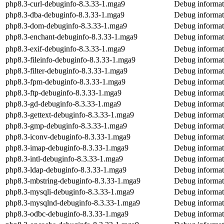
php8.3-curl-debuginfo-8.3.33-1.mga9
Debug informat
php8.3-dba-debuginfo-8.3.33-1.mga9
Debug informat
php8.3-dom-debuginfo-8.3.33-1.mga9
Debug informat
php8.3-enchant-debuginfo-8.3.33-1.mga9
Debug informat
php8.3-exif-debuginfo-8.3.33-1.mga9
Debug informat
php8.3-fileinfo-debuginfo-8.3.33-1.mga9
Debug informati
php8.3-filter-debuginfo-8.3.33-1.mga9
Debug informati
php8.3-fpm-debuginfo-8.3.33-1.mga9
Debug informat
php8.3-ftp-debuginfo-8.3.33-1.mga9
Debug informat
php8.3-gd-debuginfo-8.3.33-1.mga9
Debug informat
php8.3-gettext-debuginfo-8.3.33-1.mga9
Debug informati
php8.3-gmp-debuginfo-8.3.33-1.mga9
Debug informat
php8.3-iconv-debuginfo-8.3.33-1.mga9
Debug informat
php8.3-imap-debuginfo-8.3.33-1.mga9
Debug informat
php8.3-intl-debuginfo-8.3.33-1.mga9
Debug informati
php8.3-ldap-debuginfo-8.3.33-1.mga9
Debug informat
php8.3-mbstring-debuginfo-8.3.33-1.mga9
Debug informat
php8.3-mysqli-debuginfo-8.3.33-1.mga9
Debug informat
php8.3-mysqlnd-debuginfo-8.3.33-1.mga9
Debug informat
php8.3-odbc-debuginfo-8.3.33-1.mga9
Debug informat