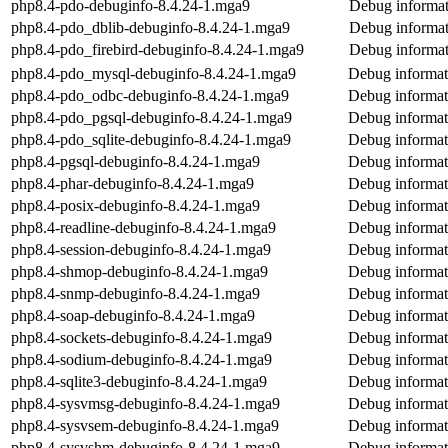
php8.4-pdo-debuginfo-8.4.24-1.mga9
Debug informat
php8.4-pdo_dblib-debuginfo-8.4.24-1.mga9
Debug informat
php8.4-pdo_firebird-debuginfo-8.4.24-1.mga9
Debug informat
php8.4-pdo_mysql-debuginfo-8.4.24-1.mga9
Debug informat
php8.4-pdo_odbc-debuginfo-8.4.24-1.mga9
Debug informat
php8.4-pdo_pgsql-debuginfo-8.4.24-1.mga9
Debug informat
php8.4-pdo_sqlite-debuginfo-8.4.24-1.mga9
Debug informat
php8.4-pgsql-debuginfo-8.4.24-1.mga9
Debug informat
php8.4-phar-debuginfo-8.4.24-1.mga9
Debug informat
php8.4-posix-debuginfo-8.4.24-1.mga9
Debug informat
php8.4-readline-debuginfo-8.4.24-1.mga9
Debug informat
php8.4-session-debuginfo-8.4.24-1.mga9
Debug informat
php8.4-shmop-debuginfo-8.4.24-1.mga9
Debug informat
php8.4-snmp-debuginfo-8.4.24-1.mga9
Debug informat
php8.4-soap-debuginfo-8.4.24-1.mga9
Debug informat
php8.4-sockets-debuginfo-8.4.24-1.mga9
Debug informat
php8.4-sodium-debuginfo-8.4.24-1.mga9
Debug informat
php8.4-sqlite3-debuginfo-8.4.24-1.mga9
Debug informati
php8.4-sysvmsg-debuginfo-8.4.24-1.mga9
Debug informat
php8.4-sysvsem-debuginfo-8.4.24-1.mga9
Debug informat
php8.4-sysvshm-debuginfo-8.4.24-1.mga9
Debug informat