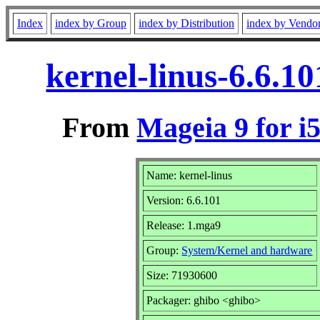
Index
index by Group
index by Distribution
index by Vendo
kernel-linus-6.6.1
From
Mageia 9 for i
Name: kernel-linus
Version: 6.6.101
Release: 1.mga9
Group:
System/Kernel and hardware
Size: 71930600
Packager: ghibo <ghibo>