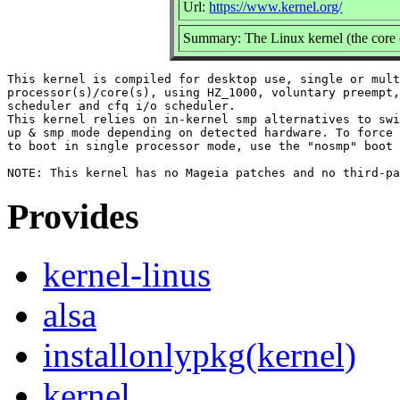
Url:
https://www.kernel.org/
Summary: The Linux kernel (the core 
This kernel is compiled for desktop use, single or mult
processor(s)/core(s), using HZ_1000, voluntary preempt,
scheduler and cfq i/o scheduler.

This kernel relies on in-kernel smp alternatives to swi
up & smp mode depending on detected hardware. To force 
to boot in single processor mode, use the "nosmp" boot 
Provides
kernel-linus
alsa
installonlypkg(kernel)
kernel