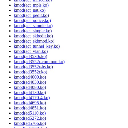
kmod(act_mpls.ko)
kmod(act_nat.ko)
kmod(act_pedit.ko)
kmod(act_police.ko)
kmod(act_sample.ko)
kmod(act_simple.ko)
kmod(act_skbedit.ko)
kmod(act_skbmod.ko)
kmod(act_tunnel_key.ko)
kmod(act_vlan.ko)
kmod(ad3530r.ko)
kmod(ad3552r-common.ko)
kmod(ad3552r-hs.ko)
kmod(ad3552r.ko)
kmod(ad4000.ko)
kmod(ad4030.ko)
kmod(ad4080.ko)
kmod(ad4130.ko)
kmod(ad4170-4.ko)
kmod(ad4695.ko)
kmod(ad4851.ko)
kmod(ad5110.ko)
kmod(ad5272.ko)
kmod(ad5766.ko)