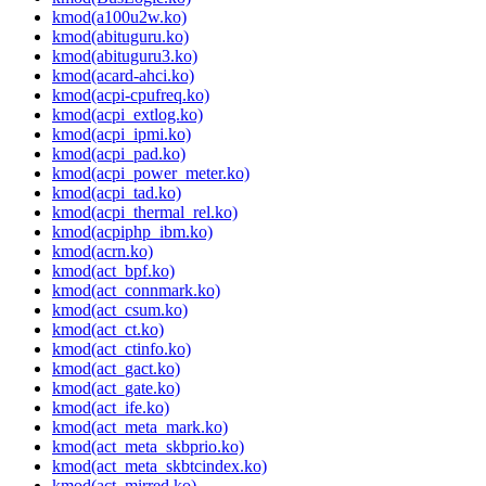
kmod(a100u2w.ko)
kmod(abituguru.ko)
kmod(abituguru3.ko)
kmod(acard-ahci.ko)
kmod(acpi-cpufreq.ko)
kmod(acpi_extlog.ko)
kmod(acpi_ipmi.ko)
kmod(acpi_pad.ko)
kmod(acpi_power_meter.ko)
kmod(acpi_tad.ko)
kmod(acpi_thermal_rel.ko)
kmod(acpiphp_ibm.ko)
kmod(acrn.ko)
kmod(act_bpf.ko)
kmod(act_connmark.ko)
kmod(act_csum.ko)
kmod(act_ct.ko)
kmod(act_ctinfo.ko)
kmod(act_gact.ko)
kmod(act_gate.ko)
kmod(act_ife.ko)
kmod(act_meta_mark.ko)
kmod(act_meta_skbprio.ko)
kmod(act_meta_skbtcindex.ko)
kmod(act_mirred.ko)