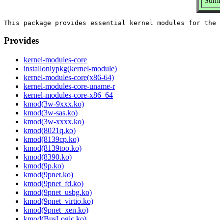
Summ
Provides
kernel-modules-core
installonlypkg(kernel-module)
kernel-modules-core(x86-64)
kernel-modules-core-uname-r
kernel-modules-core-x86_64
kmod(3w-9xxx.ko)
kmod(3w-sas.ko)
kmod(3w-xxxx.ko)
kmod(8021q.ko)
kmod(8139cp.ko)
kmod(8139too.ko)
kmod(8390.ko)
kmod(9p.ko)
kmod(9pnet.ko)
kmod(9pnet_fd.ko)
kmod(9pnet_usbg.ko)
kmod(9pnet_virtio.ko)
kmod(9pnet_xen.ko)
kmod(BusLogic.ko)