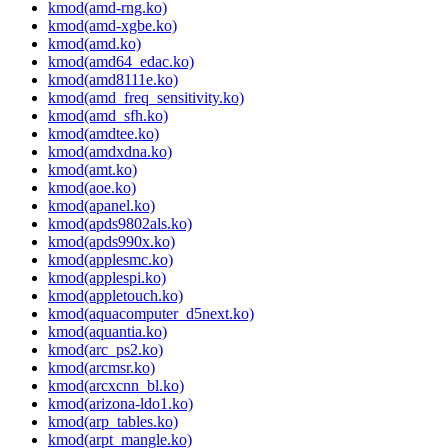
kmod(amd-rng.ko)
kmod(amd-xgbe.ko)
kmod(amd.ko)
kmod(amd64_edac.ko)
kmod(amd8111e.ko)
kmod(amd_freq_sensitivity.ko)
kmod(amd_sfh.ko)
kmod(amdtee.ko)
kmod(amdxdna.ko)
kmod(amt.ko)
kmod(aoe.ko)
kmod(apanel.ko)
kmod(apds9802als.ko)
kmod(apds990x.ko)
kmod(applesmc.ko)
kmod(applespi.ko)
kmod(appletouch.ko)
kmod(aquacomputer_d5next.ko)
kmod(aquantia.ko)
kmod(arc_ps2.ko)
kmod(arcmsr.ko)
kmod(arcxcnn_bl.ko)
kmod(arizona-ldo1.ko)
kmod(arp_tables.ko)
kmod(arpt_mangle.ko)