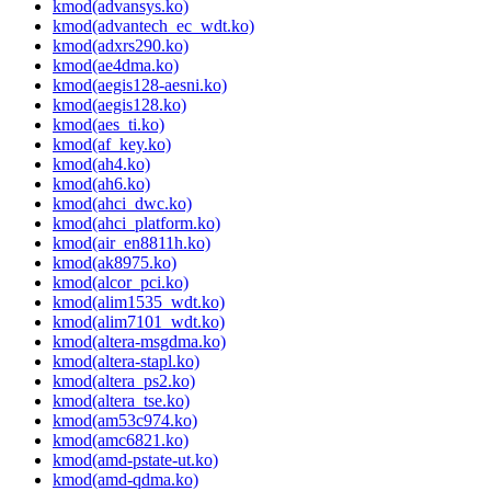
kmod(advansys.ko)
kmod(advantech_ec_wdt.ko)
kmod(adxrs290.ko)
kmod(ae4dma.ko)
kmod(aegis128-aesni.ko)
kmod(aegis128.ko)
kmod(aes_ti.ko)
kmod(af_key.ko)
kmod(ah4.ko)
kmod(ah6.ko)
kmod(ahci_dwc.ko)
kmod(ahci_platform.ko)
kmod(air_en8811h.ko)
kmod(ak8975.ko)
kmod(alcor_pci.ko)
kmod(alim1535_wdt.ko)
kmod(alim7101_wdt.ko)
kmod(altera-msgdma.ko)
kmod(altera-stapl.ko)
kmod(altera_ps2.ko)
kmod(altera_tse.ko)
kmod(am53c974.ko)
kmod(amc6821.ko)
kmod(amd-pstate-ut.ko)
kmod(amd-qdma.ko)