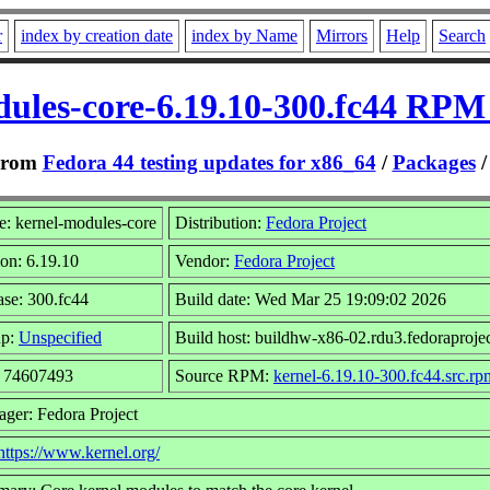
r
index by creation date
index by Name
Mirrors
Help
Search
ules-core-6.19.10-300.fc44 RPM
From
Fedora 44 testing updates for x86_64
/
Packages
: kernel-modules-core
Distribution:
Fedora Project
ion: 6.19.10
Vendor:
Fedora Project
ase: 300.fc44
Build date: Wed Mar 25 19:09:02 2026
up:
Unspecified
Build host: buildhw-x86-02.rdu3.fedoraprojec
: 74607493
Source RPM:
kernel-6.19.10-300.fc44.src.rp
ager: Fedora Project
https://www.kernel.org/