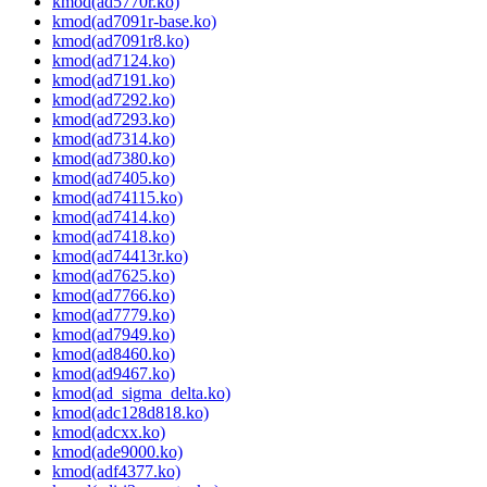
kmod(ad5770r.ko)
kmod(ad7091r-base.ko)
kmod(ad7091r8.ko)
kmod(ad7124.ko)
kmod(ad7191.ko)
kmod(ad7292.ko)
kmod(ad7293.ko)
kmod(ad7314.ko)
kmod(ad7380.ko)
kmod(ad7405.ko)
kmod(ad74115.ko)
kmod(ad7414.ko)
kmod(ad7418.ko)
kmod(ad74413r.ko)
kmod(ad7625.ko)
kmod(ad7766.ko)
kmod(ad7779.ko)
kmod(ad7949.ko)
kmod(ad8460.ko)
kmod(ad9467.ko)
kmod(ad_sigma_delta.ko)
kmod(adc128d818.ko)
kmod(adcxx.ko)
kmod(ade9000.ko)
kmod(adf4377.ko)