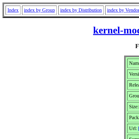
Index
index by Group
index by Distribution
index by Vendo
kernel-mod
Name
Vers
Rele
Gro
Size
Pack
Url: