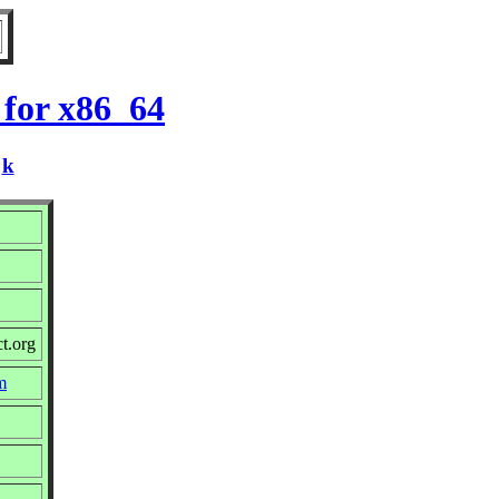
 for x86_64
/
k
t.org
m