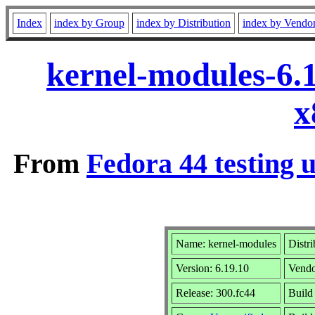
Index
index by Group
index by Distribution
index by Vendo
kernel-modules-6.
x
From
Fedora 44 testing 
Name: kernel-modules
Distr
Version: 6.19.10
Vend
Release: 300.fc44
Build