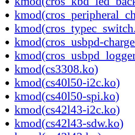
kmod(cros_kbd_led_back
kmod(cros_peripheral_ch
kmod(cros_typec_switch
kmod(cros_usbpd-charge
kmod(cros_usbpd_logger
kmod(cs3308.ko)
kmod(cs40l50-i2c.ko)
kmod(cs40l50-spi.ko)
kmod(cs42l43-i2c.ko)
kmod(cs42l43-sdw.ko)