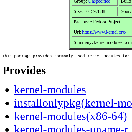
Group:
Unspecified
Build
Size: 101597888
Sour
Packager: Fedora Project
Url:
https://www.kernel.org/
Summary: kernel modules to ma
Provides
kernel-modules
installonlypkg(kernel-mo
kernel-modules(x86-64)
kernel-modules-uname-r