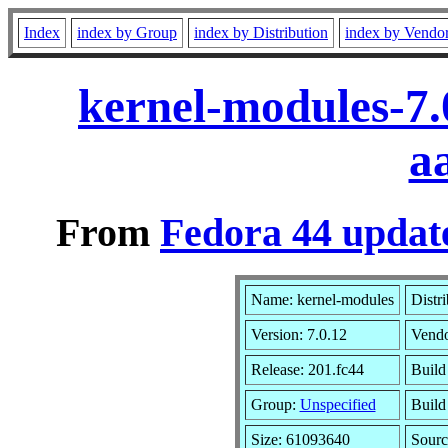
Index
index by Group
index by Distribution
index by Vendo
kernel-modules-7.
a
From
Fedora 44 update
Name: kernel-modules
Distr
Version: 7.0.12
Vend
Release: 201.fc44
Build
Group:
Unspecified
Build
Size: 61093640
Sour