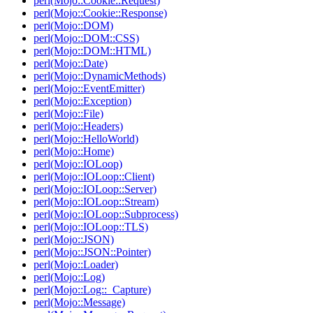
perl(Mojo::Cookie::Request)
perl(Mojo::Cookie::Response)
perl(Mojo::DOM)
perl(Mojo::DOM::CSS)
perl(Mojo::DOM::HTML)
perl(Mojo::Date)
perl(Mojo::DynamicMethods)
perl(Mojo::EventEmitter)
perl(Mojo::Exception)
perl(Mojo::File)
perl(Mojo::Headers)
perl(Mojo::HelloWorld)
perl(Mojo::Home)
perl(Mojo::IOLoop)
perl(Mojo::IOLoop::Client)
perl(Mojo::IOLoop::Server)
perl(Mojo::IOLoop::Stream)
perl(Mojo::IOLoop::Subprocess)
perl(Mojo::IOLoop::TLS)
perl(Mojo::JSON)
perl(Mojo::JSON::Pointer)
perl(Mojo::Loader)
perl(Mojo::Log)
perl(Mojo::Log::_Capture)
perl(Mojo::Message)