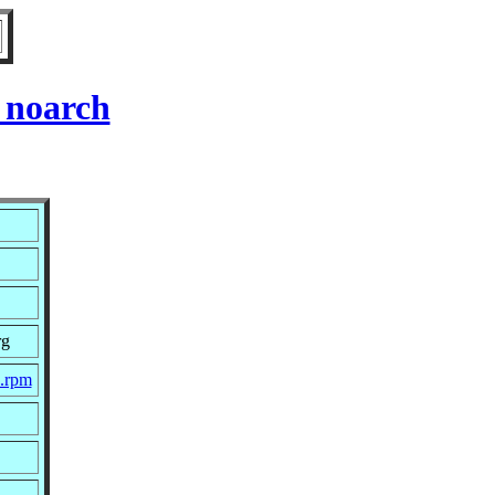
 noarch
rg
c.rpm