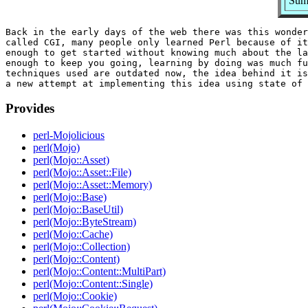
Summ
Back in the early days of the web there was this wonder
called CGI, many people only learned Perl because of it
enough to get started without knowing much about the la
enough to keep you going, learning by doing was much fu
techniques used are outdated now, the idea behind it is
Provides
perl-Mojolicious
perl(Mojo)
perl(Mojo::Asset)
perl(Mojo::Asset::File)
perl(Mojo::Asset::Memory)
perl(Mojo::Base)
perl(Mojo::BaseUtil)
perl(Mojo::ByteStream)
perl(Mojo::Cache)
perl(Mojo::Collection)
perl(Mojo::Content)
perl(Mojo::Content::MultiPart)
perl(Mojo::Content::Single)
perl(Mojo::Cookie)