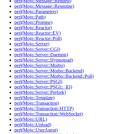
perl(Mojo::Message::Request)
perl(Mojo::Message::Response)
perl(Mojo::Parameters)
perl(Mojo::Path)
perl(Mojo::Promise)
perl(Mojo::Reactor)
perl(Mojo::Reactor::EV)
perl(Mojo::Reactor::Poll)
perl(Mojo::Server)
perl(Mojo::Server::CGI)
perl(Mojo::Server::Daemon)
perl(Mojo::Server::Hypnotoad)
perl(Mojo::Server::Morbo)
perl(Mojo::Server::Morbo::Backend)
perl(Mojo::Server::Morbo::Backend::Poll)
perl(Mojo::Server::PSGI)
perl(Mojo::Server::PSGI::_IO)
perl(Mojo::Server::Prefork)
perl(Mojo::Template)
perl(Mojo::Transaction)
perl(Mojo::Transaction::HTTP)
perl(Mojo::Transaction::WebSocket)
perl(Mojo::URL)
perl(Mojo::Upload)
perl(Mojo::UserAgent)