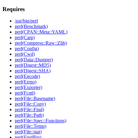
Requires
/usr/bin/perl
perl(Benchmark)
perl(CPAN::Meta::YAML)
perl(Carp)
perl(Compress::Raw::Zlib)
perl(Config)
perl(Cwd)
perl(Data::Dumper)
perl(Digest::MD5)
perl(Digest::SHA)
perl(Encode)
perl(Errno)
perl(Exporter)
perl(Fcntl)
perl(File::Basename)
perl(File::Copy)
perl(File::Find)
perl(File::Path)
perl(File::Spec::Functions)
perl(File::Temp)
perl(File::stat)
perl(FindBin)