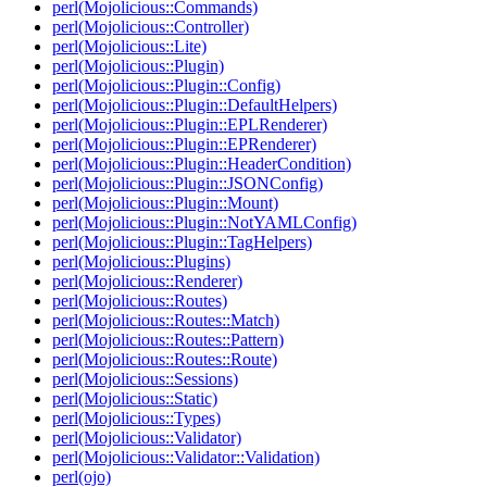
perl(Mojolicious::Commands)
perl(Mojolicious::Controller)
perl(Mojolicious::Lite)
perl(Mojolicious::Plugin)
perl(Mojolicious::Plugin::Config)
perl(Mojolicious::Plugin::DefaultHelpers)
perl(Mojolicious::Plugin::EPLRenderer)
perl(Mojolicious::Plugin::EPRenderer)
perl(Mojolicious::Plugin::HeaderCondition)
perl(Mojolicious::Plugin::JSONConfig)
perl(Mojolicious::Plugin::Mount)
perl(Mojolicious::Plugin::NotYAMLConfig)
perl(Mojolicious::Plugin::TagHelpers)
perl(Mojolicious::Plugins)
perl(Mojolicious::Renderer)
perl(Mojolicious::Routes)
perl(Mojolicious::Routes::Match)
perl(Mojolicious::Routes::Pattern)
perl(Mojolicious::Routes::Route)
perl(Mojolicious::Sessions)
perl(Mojolicious::Static)
perl(Mojolicious::Types)
perl(Mojolicious::Validator)
perl(Mojolicious::Validator::Validation)
perl(ojo)