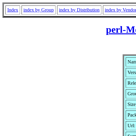
Index
index by Group
index by Distribution
index by Vendo
perl-M
Name
Vers
Rele
Gro
Size
Pack
Url