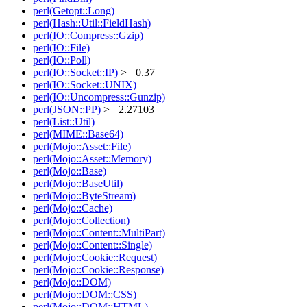
perl(Getopt::Long)
perl(Hash::Util::FieldHash)
perl(IO::Compress::Gzip)
perl(IO::File)
perl(IO::Poll)
perl(IO::Socket::IP)
>= 0.37
perl(IO::Socket::UNIX)
perl(IO::Uncompress::Gunzip)
perl(JSON::PP)
>= 2.27103
perl(List::Util)
perl(MIME::Base64)
perl(Mojo::Asset::File)
perl(Mojo::Asset::Memory)
perl(Mojo::Base)
perl(Mojo::BaseUtil)
perl(Mojo::ByteStream)
perl(Mojo::Cache)
perl(Mojo::Collection)
perl(Mojo::Content::MultiPart)
perl(Mojo::Content::Single)
perl(Mojo::Cookie::Request)
perl(Mojo::Cookie::Response)
perl(Mojo::DOM)
perl(Mojo::DOM::CSS)
perl(Mojo::DOM::HTML)