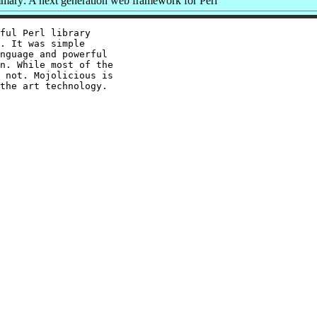
ary: A next generation web framework for Perl
ful Perl library

. It was simple

nguage and powerful

n. While most of the

 not. Mojolicious is
