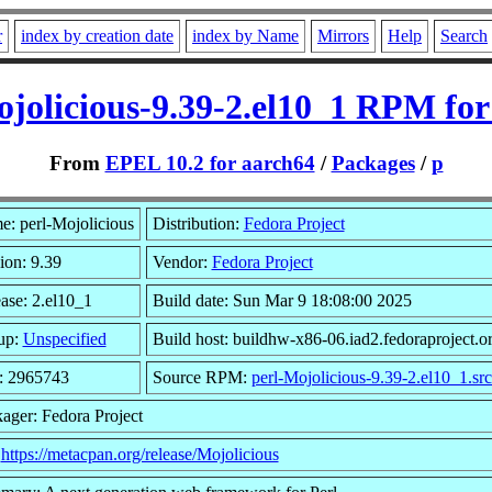
r
index by creation date
index by Name
Mirrors
Help
Search
ojolicious-9.39-2.el10_1 RPM for
From
EPEL 10.2 for aarch64
/
Packages
/
p
: perl-Mojolicious
Distribution:
Fedora Project
ion: 9.39
Vendor:
Fedora Project
ase: 2.el10_1
Build date: Sun Mar 9 18:08:00 2025
up:
Unspecified
Build host: buildhw-x86-06.iad2.fedoraproject.o
: 2965743
Source RPM:
perl-Mojolicious-9.39-2.el10_1.sr
ager: Fedora Project
:
https://metacpan.org/release/Mojolicious