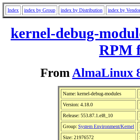
Index
index by Group
index by Distribution
index by Vendo
kernel-debug-module
RPM f
From
AlmaLinux 8
Name: kernel-debug-modules
Version: 4.18.0
Release: 553.87.1.el8_10
Group:
System Environment/Kernel
Size: 21976572