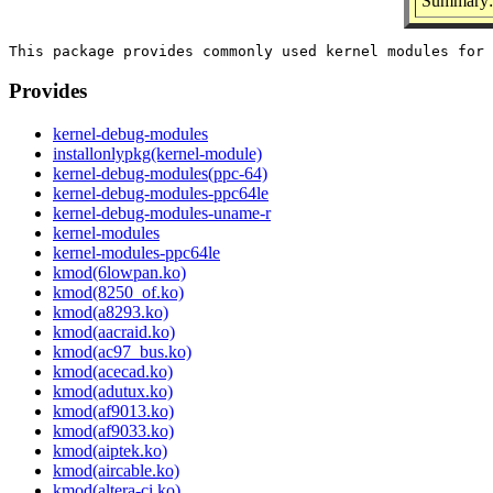
Summary: 
Provides
kernel-debug-modules
installonlypkg(kernel-module)
kernel-debug-modules(ppc-64)
kernel-debug-modules-ppc64le
kernel-debug-modules-uname-r
kernel-modules
kernel-modules-ppc64le
kmod(6lowpan.ko)
kmod(8250_of.ko)
kmod(a8293.ko)
kmod(aacraid.ko)
kmod(ac97_bus.ko)
kmod(acecad.ko)
kmod(adutux.ko)
kmod(af9013.ko)
kmod(af9033.ko)
kmod(aiptek.ko)
kmod(aircable.ko)
kmod(altera-ci.ko)