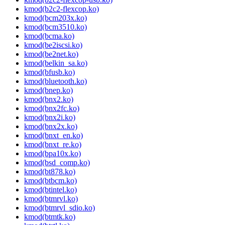
kmod(b2c2-flexcop.ko)
kmod(bcm203x.ko)
kmod(bcm3510.ko)
kmod(bcma.ko)
kmod(be2iscsi.ko)
kmod(be2net.ko)
kmod(belkin_sa.ko)
kmod(bfusb.ko)
kmod(bluetooth.ko)
kmod(bnep.ko)
kmod(bnx2.ko)
kmod(bnx2fc.ko)
kmod(bnx2i.ko)
kmod(bnx2x.ko)
kmod(bnxt_en.ko)
kmod(bnxt_re.ko)
kmod(bpa10x.ko)
kmod(bsd_comp.ko)
kmod(bt878.ko)
kmod(btbcm.ko)
kmod(btintel.ko)
kmod(btmrvl.ko)
kmod(btmrvl_sdio.ko)
kmod(btmtk.ko)