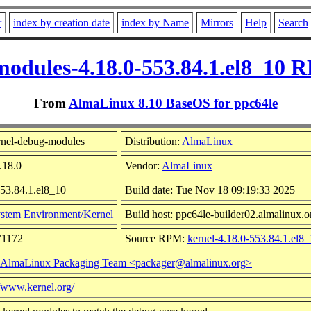
r
index by creation date
index by Name
Mirrors
Help
Search
odules-4.18.0-553.84.1.el8_10 
From
AlmaLinux 8.10 BaseOS for ppc64le
nel-debug-modules
Distribution:
AlmaLinux
.18.0
Vendor:
AlmaLinux
553.84.1.el8_10
Build date: Tue Nov 18 09:19:33 2025
stem Environment/Kernel
Build host: ppc64le-builder02.almalinux.o
71172
Source RPM:
kernel-4.18.0-553.84.1.el8_
AlmaLinux Packaging Team <packager@almalinux.org>
//www.kernel.org/