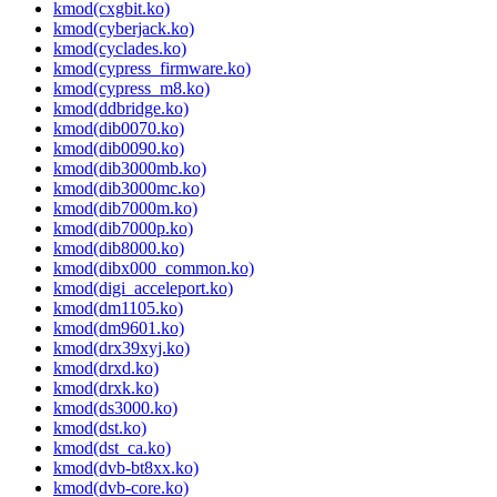
kmod(cxgbit.ko)
kmod(cyberjack.ko)
kmod(cyclades.ko)
kmod(cypress_firmware.ko)
kmod(cypress_m8.ko)
kmod(ddbridge.ko)
kmod(dib0070.ko)
kmod(dib0090.ko)
kmod(dib3000mb.ko)
kmod(dib3000mc.ko)
kmod(dib7000m.ko)
kmod(dib7000p.ko)
kmod(dib8000.ko)
kmod(dibx000_common.ko)
kmod(digi_acceleport.ko)
kmod(dm1105.ko)
kmod(dm9601.ko)
kmod(drx39xyj.ko)
kmod(drxd.ko)
kmod(drxk.ko)
kmod(ds3000.ko)
kmod(dst.ko)
kmod(dst_ca.ko)
kmod(dvb-bt8xx.ko)
kmod(dvb-core.ko)