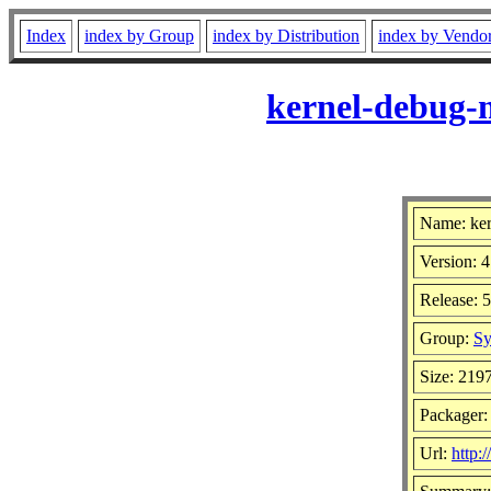
Index
index by Group
index by Distribution
index by Vendo
kernel-debug-m
Name: ker
Version: 4
Release: 
Group:
Sy
Size: 219
Packager:
Url:
http: