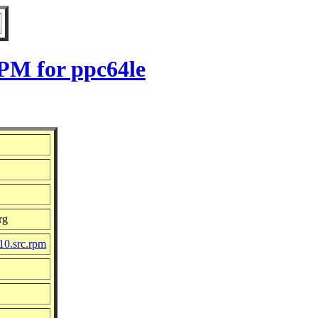
RPM for ppc64le
rg
10.src.rpm