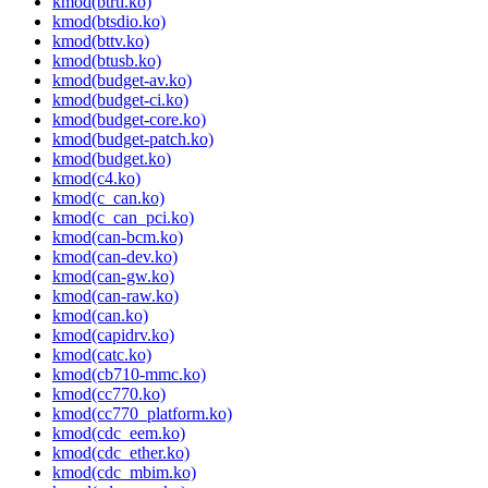
kmod(btrtl.ko)
kmod(btsdio.ko)
kmod(bttv.ko)
kmod(btusb.ko)
kmod(budget-av.ko)
kmod(budget-ci.ko)
kmod(budget-core.ko)
kmod(budget-patch.ko)
kmod(budget.ko)
kmod(c4.ko)
kmod(c_can.ko)
kmod(c_can_pci.ko)
kmod(can-bcm.ko)
kmod(can-dev.ko)
kmod(can-gw.ko)
kmod(can-raw.ko)
kmod(can.ko)
kmod(capidrv.ko)
kmod(catc.ko)
kmod(cb710-mmc.ko)
kmod(cc770.ko)
kmod(cc770_platform.ko)
kmod(cdc_eem.ko)
kmod(cdc_ether.ko)
kmod(cdc_mbim.ko)