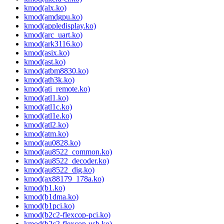
kmod(alx.ko)
kmod(amdgpu.ko)
kmod(appledisplay.ko)
kmod(arc_uart.ko)
kmod(ark3116.ko)
kmod(asix.ko)
kmod(ast.ko)
kmod(atbm8830.ko)
kmod(ath3k.ko)
kmod(ati_remote.ko)
kmod(atl1.ko)
kmod(atl1c.ko)
kmod(atl1e.ko)
kmod(atl2.ko)
kmod(atm.ko)
kmod(au0828.ko)
kmod(au8522_common.ko)
kmod(au8522_decoder.ko)
kmod(au8522_dig.ko)
kmod(ax88179_178a.ko)
kmod(b1.ko)
kmod(b1dma.ko)
kmod(b1pci.ko)
kmod(b2c2-flexcop-pci.ko)
kmod(b2c2-flexcop-usb.ko)