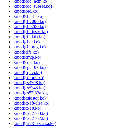
kmod(cdc_ncm.ko)
kmod(cdc_subset.ko)
kmod(cec.ko)
kmod(ch341.ko)
kmod(ch7006.ko)
kmod(ch9200.ko)
kmod(ch_ipsec.ko)
kmod(ch_ktls.ko)
kmod(chcr.ko)
kmod(chipreg.ko)
kmod(cifs.ko)
kmod(cmtp.ko)
kmod(cnic.ko)
kmod(cp210x.ko)
kmod(cqhci.ko)
kmod(cramfs.ko)
kmod(cs3308.ko)
kmod(cs5345.ko)
kmod(cs53l32a.ko)
kmod(csiostor.ko)
kmod(cx18-alsa.ko)
kmod(cx18.ko)
kmod(cx22700.ko)
kmod(cx22702.ko)
kmod(cx231xx-alsa.ko)