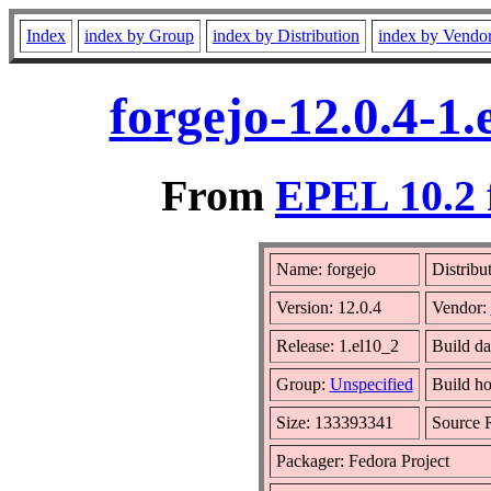
Index
index by Group
index by Distribution
index by Vendo
forgejo-12.0.4-1
From
EPEL 10.2 
Name: forgejo
Distribu
Version: 12.0.4
Vendor:
Release: 1.el10_2
Build da
Group:
Unspecified
Build ho
Size: 133393341
Source
Packager: Fedora Project