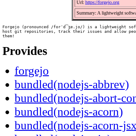
Url:
https://forgejo.org
Summary: A lightweight softwa
Forgejo (pronounced /forˈd͡ʒe.jo/) is a lightweight sof
host git repositories, track their issues and allow peo
Provides
forgejo
bundled(nodejs-abbrev)
bundled(nodejs-abort-con
bundled(nodejs-acorn)
bundled(nodejs-acorn-jsx